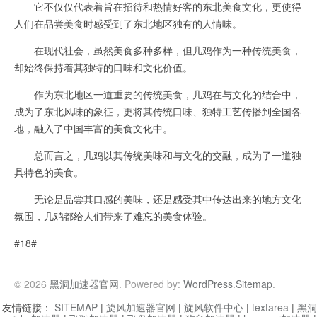
它不仅仅代表着旨在招待和热情好客的东北美食文化，更使得
人们在品尝美食时感受到了东北地区独有的人情味。
在现代社会，虽然美食多种多样，但几鸡作为一种传统美食，
却始终保持着其独特的口味和文化价值。
作为东北地区一道重要的传统美食，几鸡在与文化的结合中，
成为了东北风味的象征，更将其传统口味、独特工艺传播到全国各
地，融入了中国丰富的美食文化中。
总而言之，几鸡以其传统美味和与文化的交融，成为了一道独
具特色的美食。
无论是品尝其口感的美味，还是感受其中传达出来的地方文化
氛围，几鸡都给人们带来了难忘的美食体验。
#18#
© 2026
黑洞加速器官网
. Powered by:
WordPress
.
Sitemap
.
友情链接：
SITEMAP
|
旋风加速器官网
|
旋风软件中心
|
textarea
|
黑洞