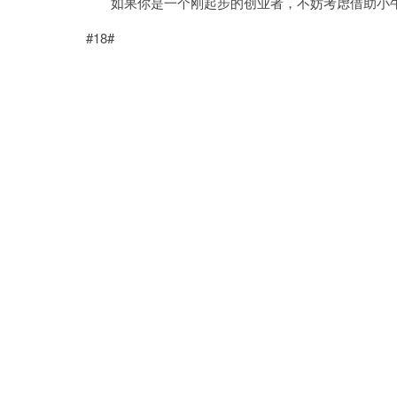
如果你是一个刚起步的创业者，不妨考虑借助小牛
#18#