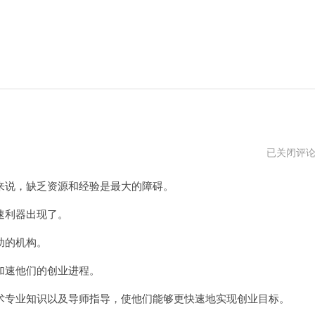
小
已关闭评
牛
加
说，缺乏资源和经验是最大的障碍。
速
器
正
速利器出现了。
版
助的机构。
速他们的创业进程。
专业知识以及导师指导，使他们能够更快速地实现创业目标。