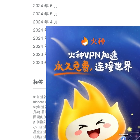
2024 年 6 月
2024 年 5 月
2024 年 4 月
2024 年 3 月
2024 年 2 月
2024 年 1 月
2023 年 12 月
2023 年 11 月
标签
91加速器
513加速器
bluelayer加速器
clash节点
hidecat
kuai500
panda加速器
plex加速器
sky加速器
telegram加速器
中信加速器
云梯加速器
几鸡
君越加速器
哔咔漫画加速器
唐师傅加速器
回锅肉加速器
坚果加速器
壹点加速器
大象加速器
如何翻外墙网站
小哈vp加速器
小火箭加速器
小白加速器
布谷vp加速器
心阶云
快连
星空加速器
最新版clash安卓下载
月光加速器
机场加速器
松果云
极快加速器
梯子加速器