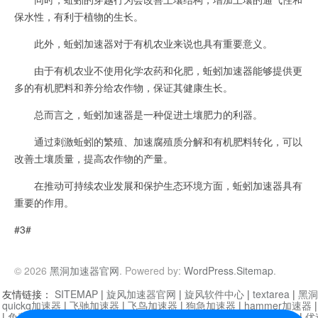
保水性，有利于植物的生长。
此外，蚯蚓加速器对于有机农业来说也具有重要意义。
由于有机农业不使用化学农药和化肥，蚯蚓加速器能够提供更
多的有机肥料和养分给农作物，保证其健康生长。
总而言之，蚯蚓加速器是一种促进土壤肥力的利器。
通过刺激蚯蚓的繁殖、加速腐殖质分解和有机肥料转化，可以
改善土壤质量，提高农作物的产量。
在推动可持续农业发展和保护生态环境方面，蚯蚓加速器具有
重要的作用。
#3#
© 2026
黑洞加速器官网
. Powered by:
WordPress
.
Sitemap
.
友情链接：
SITEMAP
|
旋风加速器官网
|
旋风软件中心
|
textarea
|
黑洞
quickq加速器
|
飞驰加速器
|
飞鸟加速器
|
狗急加速器
|
hammer加速器
|
免费vqn加速外网
|
旋风加速器
|
快橙加速器
|
啊哈加速器
|
迷雾通
|
优