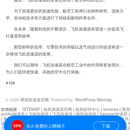
为了实现更好的加速性能，航空工程师们在材料研究、流体力
学、发动机技术等方面进行了持续创新和跨界合作。
在未来，随着科技的不断进步，飞机加速器有望进一步提高飞
行速度和效率。
新型材料的应用、引擎技术的突破以及气动设计的改进将进一
步推动飞机加速器的发展。
我们可以期待，飞机加速器在航空工业中的作用将更加突出，
为人们提供更快速、高效的空中出行体验。
#18#
© 2026
黑洞加速器官网
. Powered by:
WordPress
.
Sitemap
.
友情链接：
SITEMAP
|
旋风加速器官网
|
旋风软件中心
|
textarea
|
黑洞
quickq加速器
|
飞驰加速器
|
飞鸟加速器
|
狗急加速器
|
hammer加速器
|
免费vqn加速外网
|
旋风加速器
|
快橙加速器
|
啊哈加速器
|
迷雾通
|
优
器
|
快柠檬加速器
|
黑洞加速
|
falemon
|
快橙加速器
|
anycast加速器
|
i
永久免费的上网梯子
下载
元机场加速器
|
一元机场
|
老王加速器
|
黑洞加速器
|
白石山
|
小牛加速