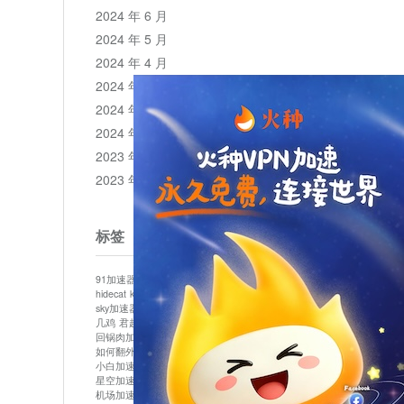
2024 年 6 月
2024 年 5 月
2024 年 4 月
2024 年 3 月
2024 年 2 月
2024 年 1 月
2023 年 12 月
2023 年 11 月
标签
91加速器
513加速器
bluelayer加速器
clash节点
hidecat
kuai500
panda加速器
plex加速器
sky加速器
telegram加速器
中信加速器
云梯加速器
几鸡
君越加速器
哔咔漫画加速器
唐师傅加速器
回锅肉加速器
坚果加速器
壹点加速器
大象加速器
如何翻外墙网站
小哈vp加速器
小火箭加速器
小白加速器
布谷vp加速器
心阶云
快连
星空加速器
最新版clash安卓下载
月光加速器
机场加速器
松果云
极快加速器
梯子加速器