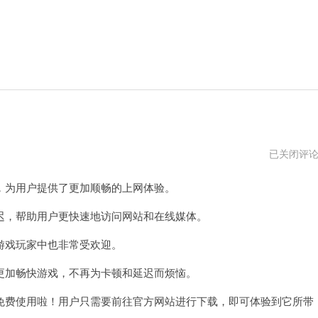
老
已关闭评
王
加
为用户提供了更加顺畅的上网体验。
速
器
免
，帮助用户更快速地访问网站和在线媒体。
费
官
戏玩家中也非常受欢迎。
网
加畅快游戏，不再为卡顿和延迟而烦恼。
费使用啦！用户只需要前往官方网站进行下载，即可体验到它所带