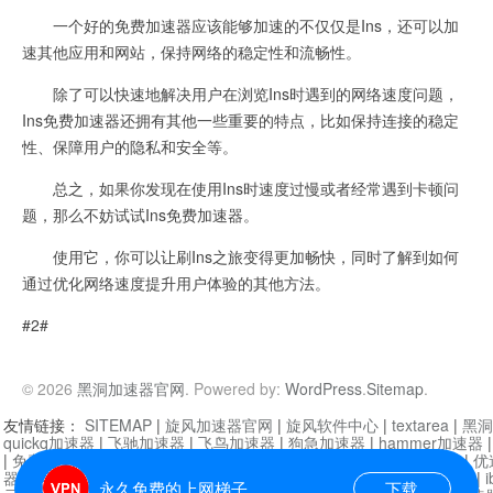
一个好的免费加速器应该能够加速的不仅仅是Ins，还可以加
速其他应用和网站，保持网络的稳定性和流畅性。
除了可以快速地解决用户在浏览Ins时遇到的网络速度问题，
Ins免费加速器还拥有其他一些重要的特点，比如保持连接的稳定
性、保障用户的隐私和安全等。
总之，如果你发现在使用Ins时速度过慢或者经常遇到卡顿问
题，那么不妨试试Ins免费加速器。
使用它，你可以让刷Ins之旅变得更加畅快，同时了解到如何
通过优化网络速度提升用户体验的其他方法。
#2#
© 2026
黑洞加速器官网
. Powered by:
WordPress
.
Sitemap
.
友情链接：
SITEMAP
|
旋风加速器官网
|
旋风软件中心
|
textarea
|
黑洞
quickq加速器
|
飞驰加速器
|
飞鸟加速器
|
狗急加速器
|
hammer加速器
|
免费vqn加速外网
|
旋风加速器
|
快橙加速器
|
啊哈加速器
|
迷雾通
|
优
器
|
快柠檬加速器
|
黑洞加速
|
falemon
|
快橙加速器
|
anycast加速器
|
i
永久免费的上网梯子
下载