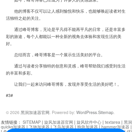
他的博客不仅可以让人感到愉悦和快乐，也能够唤起读者对生
活独特之处的关注。
通过峰哥博客，无论是平凡得不能再平凡的日常，还是丰富多
彩的旅途，每个人都能以一种全新的视角去体验和发现生活的美
好。
总结而言，峰哥博客是一个展示生活美好的平台。
通过与读者分享独特的创意和灵感，峰哥帮助我们感受到生活
的丰富和多彩。
让我们一起来访问峰哥博客，发现并享受生活的美好吧！。
#3#
© 2026
黑洞加速器官网
. Powered by:
WordPress
.
Sitemap
.
友情链接：
SITEMAP
|
旋风加速器官网
|
旋风软件中心
|
textarea
|
黑洞
quickq加速器
|
飞驰加速器
|
飞鸟加速器
|
狗急加速器
|
hammer加速器
|
免费vqn加速外网
|
旋风加速器
|
快橙加速器
|
啊哈加速器
|
迷雾通
|
优