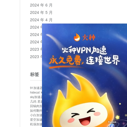
2024 年 6 月
2024 年 5 月
2024 年 4 月
2024 年 3 月
2024 年 2 月
2024 年 1 月
2023 年 12 月
2023 年 11 月
标签
91加速器
513加速器
bluelayer加速器
clash节点
hidecat
kuai500
panda加速器
plex加速器
sky加速器
telegram加速器
中信加速器
云梯加速器
几鸡
君越加速器
哔咔漫画加速器
唐师傅加速器
回锅肉加速器
坚果加速器
壹点加速器
大象加速器
如何翻外墙网站
小哈vp加速器
小火箭加速器
小白加速器
布谷vp加速器
心阶云
快连
星空加速器
最新版clash安卓下载
月光加速器
机场加速器
松果云
极快加速器
梯子加速器