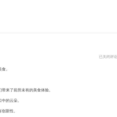
泡
已关闭评
芙
下
美食。
载
安
装
带来了前所未有的美食体验。
口中的云朵。
有创新性。