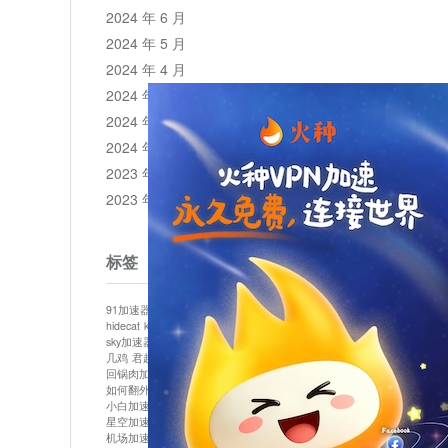
2024 年 6 月
2024 年 5 月
2024 年 4 月
2024 年 3 月
2024 年 2 月
2024 年 1 月
2023 年 12 月
2023 年 11 月
标签
91加速器
513加速器
bluelayer加速器
clash节点
hidecat
kuai500
panda加速器
plex加速器
sky加速器
telegram加速器
中信加速器
云梯加速器
几鸡
君越加速器
哔咔漫画加速器
唐师傅加速器
回锅肉加速器
坚果加速器
壹点加速器
大象加速器
如何翻外墙网站
小哈vp加速器
小火箭加速器
小白加速器
布谷vp加速器
心阶云
快连
星空加速器
最新版clash安卓下载
月光加速器
机场加速器
松果云
极快加速器
梯子加速器