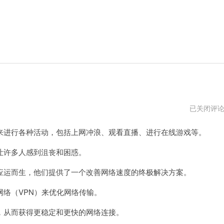
银
已关闭评
狐
加
进行各种活动，包括上网冲浪、观看直播、进行在线游戏等。
速
器
官
许多人感到沮丧和困惑。
网
网
运而生，他们提供了一个改善网络速度的终极解决方案。
址
络（VPN）来优化网络传输。
从而获得更稳定和更快的网络连接。