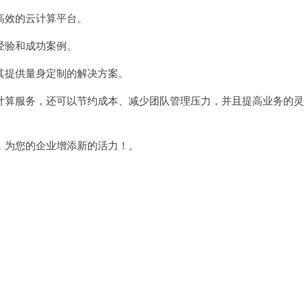
效的云计算平台。
经验和成功案例。
提供量身定制的解决方案。
算服务，还可以节约成本、减少团队管理压力，并且提高业务的灵
为您的企业增添新的活力！。