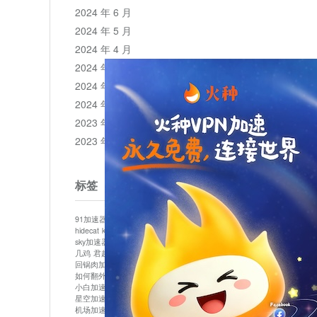
2024 年 6 月
2024 年 5 月
2024 年 4 月
2024 年 3 月
2024 年 2 月
2024 年 1 月
2023 年 12 月
2023 年 11 月
标签
91加速器
513加速器
bluelayer加速器
clash节点
hidecat
kuai500
panda加速器
plex加速器
sky加速器
telegram加速器
中信加速器
云梯加速器
几鸡
君越加速器
哔咔漫画加速器
唐师傅加速器
回锅肉加速器
坚果加速器
壹点加速器
大象加速器
如何翻外墙网站
小哈vp加速器
小火箭加速器
小白加速器
布谷vp加速器
心阶云
快连
星空加速器
最新版clash安卓下载
月光加速器
机场加速器
松果云
极快加速器
梯子加速器