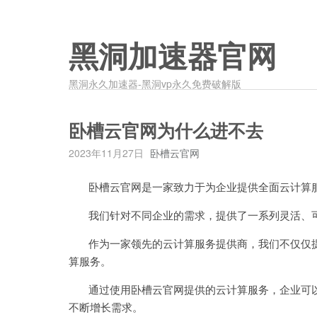
黑洞加速器官网
黑洞永久加速器-黑洞vp永久免费破解版
卧槽云官网为什么进不去
2023年11月27日
卧槽云官网
卧槽云官网是一家致力于为企业提供全面云计算
我们针对不同企业的需求，提供了一系列灵活、可
作为一家领先的云计算服务提供商，我们不仅仅提
算服务。
通过使用卧槽云官网提供的云计算服务，企业可以将
不断增长需求。