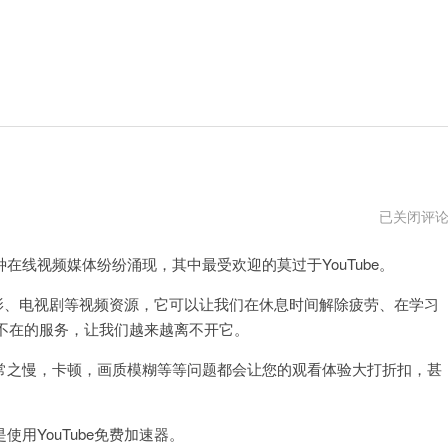
youtube
已关闭评
免
费
视频媒体纷纷涌现，其中最受欢迎的莫过于YouTube。
加
速
器
电影、电视剧等视频资源，它可以让我们在休息时间解除疲劳、在学习
破
解
不在的服务，让我们越来越离不开它。
版
之慢，卡顿，画质模糊等等问题都会让您的观看体验大打折扣，甚
YouTube免费加速器。