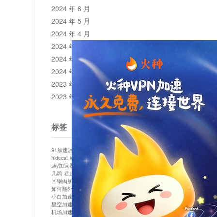
2024 年 6 月
2024 年 5 月
2024 年 4 月
2024 年 3 月
2024 年 2 月
2024 年 1 月
2023 年 12 月
2023 年 11 月
标签
91加速器
513加速器
bluelayer加速器
clash节点
hidecat
kuai500
panda加速器
plex加速器
sky加速器
telegram加速器
中信加速器
云梯加速器
几鸡
君越加速器
哔咔漫画加速器
唐师傅加速器
回锅肉加速器
坚果加速器
壹点加速器
大象加速器
如何翻外墙网站
小哈vp加速器
小火箭加速器
小白加速器
布谷vp加速器
心阶云
快连
星空加速器
最新版clash安卓下载
月光加速器
机场加速器
松果云
极快加速器
梯子加速器