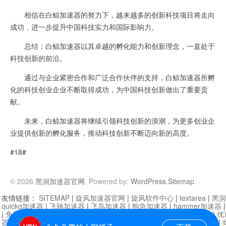
相信在白鲸加速器的努力下，越来越多的创新科技项目将走向
成功，进一步提升中国科技实力和国际影响力。
总结：白鲸加速器以其卓越的孵化能力和创新理念，一直处于
科技创新的前沿。
通过与企业紧密合作和广泛合作伙伴的支持，白鲸加速器所孵
化的科技创业企业不断取得成功，为中国科技创新做出了重要贡
献。
未来，白鲸加速器将继续引领科技创新的浪潮，为更多创业企
业提供创新的孵化服务，推动科技创新不断迈向新的高度。
#18#
© 2026
黑洞加速器官网
. Powered by:
WordPress
.
Sitemap
.
友情链接：
SITEMAP
|
旋风加速器官网
|
旋风软件中心
|
textarea
|
黑洞
quickq加速器
|
飞驰加速器
|
飞鸟加速器
|
狗急加速器
|
hammer加速器
|
免费vqn加速外网
|
旋风加速器
|
快橙加速器
|
啊哈加速器
|
迷雾通
|
优
器
|
快柠檬加速器
|
黑洞加速
|
falemon
|
快橙加速器
|
anycast加速器
|
i