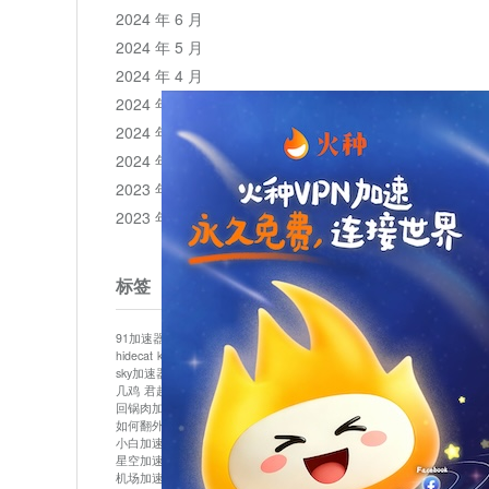
2024 年 6 月
2024 年 5 月
2024 年 4 月
2024 年 3 月
2024 年 2 月
2024 年 1 月
2023 年 12 月
2023 年 11 月
标签
91加速器
513加速器
bluelayer加速器
clash节点
hidecat
kuai500
panda加速器
plex加速器
sky加速器
telegram加速器
中信加速器
云梯加速器
几鸡
君越加速器
哔咔漫画加速器
唐师傅加速器
回锅肉加速器
坚果加速器
壹点加速器
大象加速器
如何翻外墙网站
小哈vp加速器
小火箭加速器
小白加速器
布谷vp加速器
心阶云
快连
星空加速器
最新版clash安卓下载
月光加速器
机场加速器
松果云
极快加速器
梯子加速器