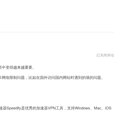
加
已关闭评
速
器
中变得越来越重要。
国
外
免
网络限制问题，比如在国外访问国内网站时遇到的墙的问题。
费
2023
速器Speedify是优秀的加速器VPN工具，支持Windows、Mac、iOS