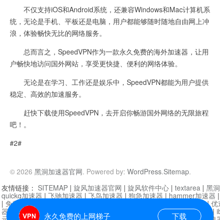
不仅支持iOS和Android系统，还兼容Windows和Mac计算机系
统，无论是手机、平板还是电脑，用户都能够随时随地自由网上冲
浪，体验畅快无比的网络服务。
总而言之，SpeedVPN作为一款永久免费的海外加速器，让用
户畅快地访问国外网站，享受更快捷、便利的网络体验。
无论是在学习、工作还是娱乐中，SpeedVPN都能为用户提供
稳定、高效的加速服务。
赶快下载使用SpeedVPN，去开启你畅游国外网络的无限旅程
吧！。
#2#
© 2026
黑洞加速器官网
. Powered by:
WordPress
.
Sitemap
.
友情链接：
SITEMAP
|
旋风加速器官网
|
旋风软件中心
|
textarea
|
黑洞
quickq加速器
|
飞驰加速器
|
飞鸟加速器
|
狗急加速器
|
hammer加速器
|
免费vqn加速外网
|
旋风加速器
|
快橙加速器
|
啊哈加速器
|
迷雾通
|
优
器
|
快柠檬加速器
|
黑洞加速
|
falemon
|
快橙加速器
|
anycast加速器
|
i
永久免费的上网梯子
下载
元机场加速器
|
一元机场
|
老王加速器
|
黑洞加速器
|
白石山
|
小牛加速