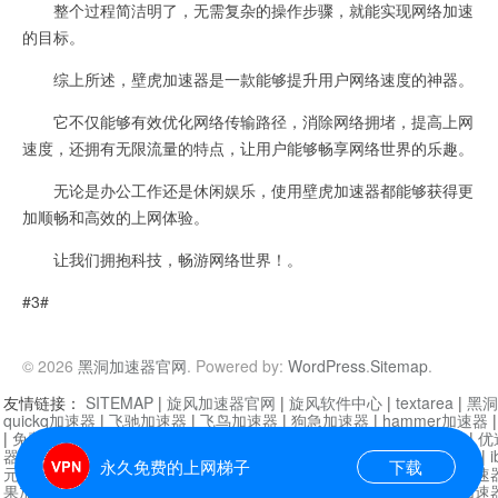
整个过程简洁明了，无需复杂的操作步骤，就能实现网络加速
的目标。
综上所述，壁虎加速器是一款能够提升用户网络速度的神器。
它不仅能够有效优化网络传输路径，消除网络拥堵，提高上网
速度，还拥有无限流量的特点，让用户能够畅享网络世界的乐趣。
无论是办公工作还是休闲娱乐，使用壁虎加速器都能够获得更
加顺畅和高效的上网体验。
让我们拥抱科技，畅游网络世界！。
#3#
© 2026
黑洞加速器官网
. Powered by:
WordPress
.
Sitemap
.
友情链接：
SITEMAP
|
旋风加速器官网
|
旋风软件中心
|
textarea
|
黑洞
quickq加速器
|
飞驰加速器
|
飞鸟加速器
|
狗急加速器
|
hammer加速器
|
免费vqn加速外网
|
旋风加速器
|
快橙加速器
|
啊哈加速器
|
迷雾通
|
优
器
|
快柠檬加速器
|
黑洞加速
|
falemon
|
快橙加速器
|
anycast加速器
|
i
永久免费的上网梯子
下载
元机场加速器
|
一元机场
|
老王加速器
|
黑洞加速器
|
白石山
|
小牛加速
果加速器
|
黑洞加速
|
银河加速器
|
猎豹加速器
|
海鸥加速器
|
芒果加速