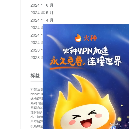
2024 年 6 月
2024 年 5 月
2024 年 4 月
2024 年 3 月
2024 年 2 月
2024 年 1 月
2023 年 12 月
2023 年 11 月
标签
91加速器
513加速器
bluelayer加速器
clash节点
hidecat
kuai500
panda加速器
plex加速器
sky加速器
telegram加速器
中信加速器
云梯加速器
几鸡
君越加速器
哔咔漫画加速器
唐师傅加速器
回锅肉加速器
坚果加速器
壹点加速器
大象加速器
如何翻外墙网站
小哈vp加速器
小火箭加速器
小白加速器
布谷vp加速器
心阶云
快连
星空加速器
最新版clash安卓下载
月光加速器
机场加速器
松果云
极快加速器
梯子加速器