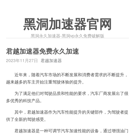
黑洞加速器官网
黑洞永久加速器-黑洞vp永久免费破解版
君越加速器免费永久加速
2023年11月27日
君越加速器
近年来，随着汽车市场的不断发展和消费者需求的不断提升，
越来越多的车主开始注重驾驶体验的提升。
为了满足他们对驾驶品质和性能的要求，汽车厂商发展出了很
多优秀的科技产品。
其中，君越加速器作为汽车性能提升的关键部件，为驾驶者提
供了全新的驾驶感受。
君越加速器是一种可调节汽车加速性能的设备，通过增强油门