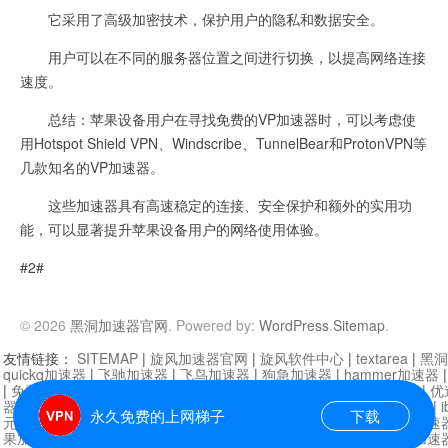
它采用了高级加密技术，保护用户的隐私和数据安全。
用户可以在不同的服务器位置之间进行切换，以提高网络连接
速度。
总结：苹果设备用户在寻找免费的VP加速器时，可以考虑使
用Hotspot Shield VPN、Windscribe、TunnelBear和ProtonVPN等
几款知名的VP加速器。
这些加速器具有高速稳定的连接、安全保护和额外的实用功
能，可以显著提升苹果设备用户的网络使用体验。
#2#
© 2026
黑洞加速器官网
. Powered by:
WordPress
.
Sitemap
.
友情链接：
SITEMAP
|
旋风加速器官网
|
旋风软件中心
|
textarea
|
黑洞
quickq加速器
|
飞驰加速器
|
飞鸟加速器
|
狗急加速器
|
hammer加速器
|
免费vqn加速外网
|
旋风加速器
|
快橙加速器
|
啊哈加速器
|
迷雾通
|
优
器
|
快柠檬加速器
|
黑洞加速
|
falemon
|
快橙加速器
|
anycast加速器
|
i
永久免费的上网梯子
下载
元机场加速器
|
一元机场
|
老王加速器
|
黑洞加速器
|
白石山
|
小牛加速
果加速器
|
黑洞加速
|
银河加速器
|
猎豹加速器
|
海鸥加速器
|
芒果加速