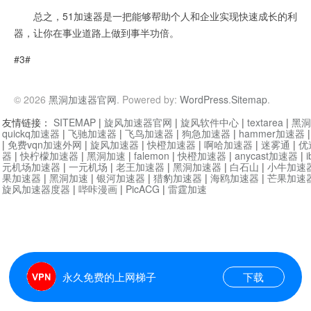
总之，51加速器是一把能够帮助个人和企业实现快速成长的利
器，让你在事业道路上做到事半功倍。
#3#
© 2026
黑洞加速器官网
. Powered by:
WordPress
.
Sitemap
.
友情链接：
SITEMAP
|
旋风加速器官网
|
旋风软件中心
|
textarea
|
黑洞
quickq加速器
|
飞驰加速器
|
飞鸟加速器
|
狗急加速器
|
hammer加速器
|
免费vqn加速外网
|
旋风加速器
|
快橙加速器
|
啊哈加速器
|
迷雾通
|
优
器
|
快柠檬加速器
|
黑洞加速
|
falemon
|
快橙加速器
|
anycast加速器
|
i
元机场加速器
|
一元机场
|
老王加速器
|
黑洞加速器
|
白石山
|
小牛加速
果加速器
|
黑洞加速
|
银河加速器
|
猎豹加速器
|
海鸥加速器
|
芒果加速
旋风加速器度器
|
哔咔漫画
|
PicACG
|
雷霆加速
永久免费的上网梯子
下载