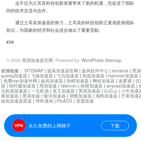
这不仅为土耳其科技创新发展带来了新的机遇，也促进了国际
间的技术交流与合作。
通过土耳其加速器的努力，土耳其的科技创新正逐渐跻身国际
前沿，为国家的经济和社会进步做出了重要贡献。
#3#
© 2026
黑洞加速器官网
. Powered by:
WordPress
.
Sitemap
.
友情链接：
SITEMAP
|
旋风加速器官网
|
旋风软件中心
|
textarea
|
黑洞
quickq加速器
|
飞驰加速器
|
飞鸟加速器
|
狗急加速器
|
hammer加速器
|
免费vqn加速外网
|
旋风加速器
|
快橙加速器
|
啊哈加速器
|
迷雾通
|
优
器
|
快柠檬加速器
|
黑洞加速
|
falemon
|
快橙加速器
|
anycast加速器
|
i
元机场加速器
|
一元机场
|
老王加速器
|
黑洞加速器
|
白石山
|
小牛加速
果加速器
|
黑洞加速
|
银河加速器
|
猎豹加速器
|
海鸥加速器
|
芒果加速
旋风加速器度器
|
哔咔漫画
|
PicACG
|
雷霆加速
永久免费的上网梯子
下载