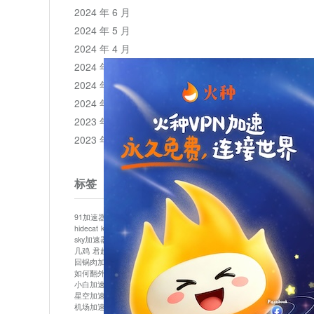
2024 年 6 月
2024 年 5 月
2024 年 4 月
2024 年 3 月
2024 年 2 月
2024 年 1 月
2023 年 12 月
2023 年 11 月
标签
91加速器
513加速器
bluelayer加速器
clash节点
hidecat
kuai500
panda加速器
plex加速器
sky加速器
telegram加速器
中信加速器
云梯加速器
几鸡
君越加速器
哔咔漫画加速器
唐师傅加速器
回锅肉加速器
坚果加速器
壹点加速器
大象加速器
如何翻外墙网站
小哈vp加速器
小火箭加速器
小白加速器
布谷vp加速器
心阶云
快连
星空加速器
最新版clash安卓下载
月光加速器
机场加速器
松果云
极快加速器
梯子加速器