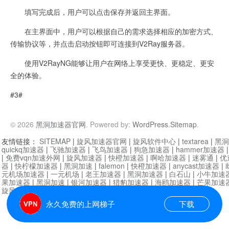
填写完成后，用户可以点击保存并返回主界面。
在主界面中，用户可以根据自己的需求选择相应的加密方式、
传输协议等，并点击启动按钮即可连接到V2Ray服务器。
使用V2RayNG能够让用户在网络上享受更快、更稳定、更安
全的体验。
#3#
© 2026
黑洞加速器官网
. Powered by:
WordPress
.
Sitemap
.
友情链接：
SITEMAP
|
旋风加速器官网
|
旋风软件中心
|
textarea
|
黑洞
quickq加速器
|
飞驰加速器
|
飞鸟加速器
|
狗急加速器
|
hammer加速器
|
免费vqn加速外网
|
旋风加速器
|
快橙加速器
|
啊哈加速器
|
迷雾通
|
优
器
|
快柠檬加速器
|
黑洞加速
|
falemon
|
快橙加速器
|
anycast加速器
|
i
元机场加速器
|
一元机场
|
老王加速器
|
黑洞加速器
|
白石山
|
小牛加速
果加速器
|
黑洞加速
|
银河加速器
|
猎豹加速器
|
海鸥加速器
|
芒果加速
旋风加速器度器
|
哔咔漫画
|
PicACG
|
雷霆加速
永久免费的上网梯子
下载