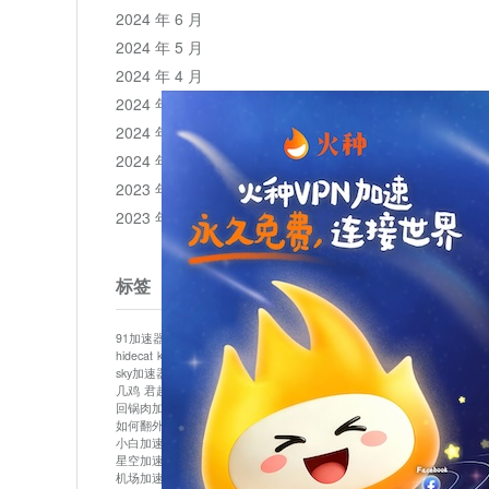
2024 年 6 月
2024 年 5 月
2024 年 4 月
2024 年 3 月
2024 年 2 月
2024 年 1 月
2023 年 12 月
2023 年 11 月
标签
91加速器
513加速器
bluelayer加速器
clash节点
hidecat
kuai500
panda加速器
plex加速器
sky加速器
telegram加速器
中信加速器
云梯加速器
几鸡
君越加速器
哔咔漫画加速器
唐师傅加速器
回锅肉加速器
坚果加速器
壹点加速器
大象加速器
如何翻外墙网站
小哈vp加速器
小火箭加速器
小白加速器
布谷vp加速器
心阶云
快连
星空加速器
最新版clash安卓下载
月光加速器
机场加速器
松果云
极快加速器
梯子加速器