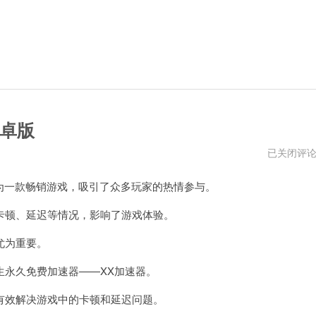
卓版
绝
已关闭评
地
求
unds）作为一款畅销游戏，吸引了众多玩家的热情参与。
生
永
久
顿、延迟等情况，影响了游戏体验。
免
费
尤为重要。
加
速
器
永久免费加速器——XX加速器。
推
荐
效解决游戏中的卡顿和延迟问题。
安
卓