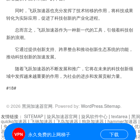
同时，飞跃加速器也充分发挥了技术转移的作用，将科技成果
转化为实际应用，促进了科技创新的产业化进程。
总而言之，飞跃加速器作为一种新一代的工具，引领着科技创
新的浪潮。
它通过提供创新支持、跨界整合和推动创新生态系统的功能，
推动科技创新的加速发展。
随着飞跃加速器的不断发展和推广，它将在未来的科技创新领
域中发挥越来越重要的作用，为社会的进步和发展贡献力量。
#18#
© 2026
黑洞加速器官网
. Powered by:
WordPress
.
Sitemap
.
友情链接：
SITEMAP
|
旋风加速器官网
|
旋风软件中心
|
textarea
|
黑洞
quickq加速器
|
飞驰加速器
|
飞鸟加速器
|
狗急加速器
|
hammer加速器
|
免费vqn加速外网
|
旋风加速器
|
快橙加速器
|
啊哈加速器
|
迷雾通
|
优
器
|
快柠檬加速器
|
黑洞加速
|
falemon
|
快橙加速器
|
anycast加速器
|
i
永久免费的上网梯子
下载
元机场加速器
|
一元机场
|
老王加速器
|
黑洞加速器
|
白石山
|
小牛加速