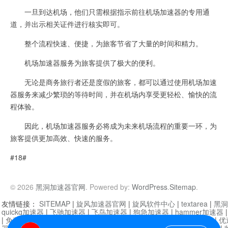
一旦到达机场，他们只需根据指示前往机场加速器的专用通
道，并出示相关证件进行核实即可。
整个流程快速、便捷，为旅客节省了大量的时间和精力。
机场加速器服务为旅客提供了极大的便利。
无论是商务旅行者还是度假的旅客，都可以通过使用机场加速
器服务来减少繁琐的等待时间，并在机场内享受更轻松、愉快的流
程体验。
因此，机场加速器服务必将成为未来机场流程的重要一环，为
旅客提供更加高效、快速的服务。
#18#
© 2026
黑洞加速器官网
. Powered by:
WordPress
.
Sitemap
.
友情链接：
SITEMAP
|
旋风加速器官网
|
旋风软件中心
|
textarea
|
黑洞
quickq加速器
|
飞驰加速器
|
飞鸟加速器
|
狗急加速器
|
hammer加速器
|
免费vqn加速外网
|
旋风加速器
|
快橙加速器
|
啊哈加速器
|
迷雾通
|
优