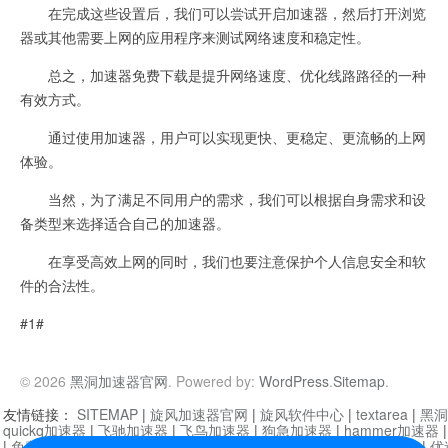
在完成这些设置后，我们可以尝试开启加速器，然后打开浏览
器或其他需要上网的应用程序来测试网络速度和稳定性。
总之，加速器免费下载是提升网络速度、优化线路路径的一种
有效方式。
通过使用加速器，用户可以实现更快、更稳定、更流畅的上网
体验。
当然，为了满足不同用户的需求，我们可以根据自身需求和设
备类型来选择适合自己的加速器。
在享受高效上网的同时，我们也要注意保护个人信息安全和软
件的合法性。
#1#
© 2026
黑洞加速器官网
. Powered by:
WordPress
.
Sitemap
.
友情链接：
SITEMAP
|
旋风加速器官网
|
旋风软件中心
|
textarea
|
黑洞
quickq加速器
|
飞驰加速器
|
飞鸟加速器
|
狗急加速器
|
hammer加速器
|
免费vqn加速外网
|
旋风加速器
|
快橙加速器
|
啊哈加速器
|
迷雾通
|
优