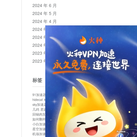
2024 年 6 月
2024 年 5 月
2024 年 4 月
2024 年 3 月
2024 年 2 月
2024 年 1 月
2023 年 12 月
2023 年 11 月
标签
91加速器
513加速器
bluelayer加速器
clash节点
hidecat
kuai500
panda加速器
plex加速器
sky加速器
telegram加速器
中信加速器
云梯加速器
几鸡
君越加速器
哔咔漫画加速器
唐师傅加速器
回锅肉加速器
坚果加速器
壹点加速器
大象加速器
如何翻外墙网站
小哈vp加速器
小火箭加速器
小白加速器
布谷vp加速器
心阶云
快连
星空加速器
最新版clash安卓下载
月光加速器
机场加速器
松果云
极快加速器
梯子加速器