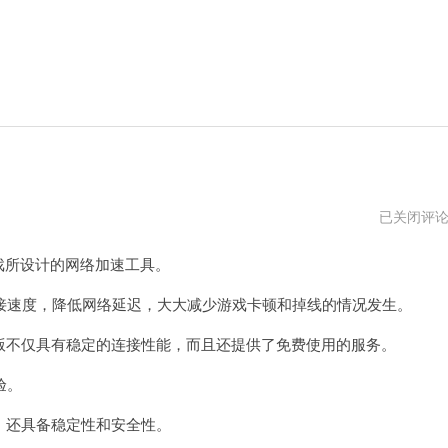
switch
已关闭评
加
速
游戏所设计的网络加速工具。
器
免
费
速度，降低网络延迟，大大减少游戏卡顿和掉线的情况发生。
版
app
费版不仅具有稳定的连接性能，而且还提供了免费使用的服务。
验。
，还具备稳定性和安全性。