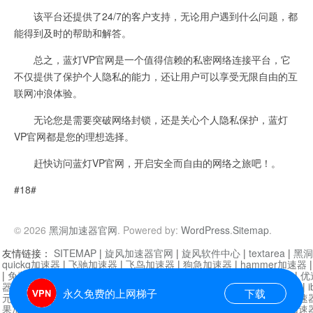
该平台还提供了24/7的客户支持，无论用户遇到什么问题，都
能得到及时的帮助和解答。
总之，蓝灯VP官网是一个值得信赖的私密网络连接平台，它
不仅提供了保护个人隐私的能力，还让用户可以享受无限自由的互
联网冲浪体验。
无论您是需要突破网络封锁，还是关心个人隐私保护，蓝灯
VP官网都是您的理想选择。
赶快访问蓝灯VP官网，开启安全而自由的网络之旅吧！。
#18#
© 2026
黑洞加速器官网
. Powered by:
WordPress
.
Sitemap
.
友情链接：
SITEMAP
|
旋风加速器官网
|
旋风软件中心
|
textarea
|
黑洞
quickq加速器
|
飞驰加速器
|
飞鸟加速器
|
狗急加速器
|
hammer加速器
|
免费vqn加速外网
|
旋风加速器
|
快橙加速器
|
啊哈加速器
|
迷雾通
|
优
器
|
快柠檬加速器
|
黑洞加速
|
falemon
|
快橙加速器
|
anycast加速器
|
i
永久免费的上网梯子
下载
元机场加速器
|
一元机场
|
老王加速器
|
黑洞加速器
|
白石山
|
小牛加速
果加速器
|
黑洞加速
|
银河加速器
|
猎豹加速器
|
海鸥加速器
|
芒果加速