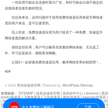
一些应用可能会在连接时显示广告，有时可能会出现不稳定的
连接或者连接失败的情况。
但总体来说，这些问题对于使用免费加速器应用来提升网络速
度的用户来说，是可以接受的。
综上所述，免费加速器应用为用户提供了一种免费、快速提升
网络速度的解决方案。
借助这些应用，用户可以畅享高质量的网络体验，无论是工
作、学习还是娱乐，都能更加顺畅。
让我们一起探索免费加速器应用，畅享网络世界的精彩吧！。
#2#
© 2026
黑洞加速器官网
. Powered by:
WordPress
.
Sitemap
.
友情链接：
SITEMAP
|
旋风加速器官网
|
旋风软件中心
|
textarea
|
黑洞
quickq加速器
|
飞驰加速器
|
飞鸟加速器
|
狗急加速器
|
hammer加速器
|
免费vqn加速外网
|
旋风加速器
|
快橙加速器
|
啊哈加速器
|
迷雾通
|
优
器
|
快柠檬加速器
|
黑洞加速
|
falemon
|
快橙加速器
|
anycast加速器
|
i
永久免费的上网梯子
下载