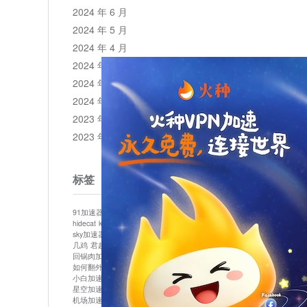
2024 年 6 月
2024 年 5 月
2024 年 4 月
2024 年 3 月
2024 年 2 月
2024 年 1 月
2023 年 12 月
2023 年 11 月
标签
91加速器
513加速器
bluelayer加速器
clash节点
hidecat
kuai500
panda加速器
plex加速器
sky加速器
telegram加速器
中信加速器
云梯加速器
几鸡
君越加速器
哔咔漫画加速器
唐师傅加速器
回锅肉加速器
坚果加速器
壹点加速器
大象加速器
如何翻外墙网站
小哈vp加速器
小火箭加速器
小白加速器
布谷vp加速器
心阶云
快连
星空加速器
最新版clash安卓下载
月光加速器
机场加速器
松果云
极快加速器
梯子加速器