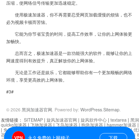
压缩，使网络信号传输更加迅速稳定。
使用极速加速器，你不再需要忍受网页加载缓慢的烦恼，也不
必为视频卡顿而苦恼。
它能为你节省宝贵的时间，提高工作效率，让你的上网体验更
加畅快。
总而言之，极速加速器是一款功能强大的软件，能够让你的上
网速度得到有效提升，真正解放你的上网体验。
无论是工作还是娱乐，它都能够帮助你有一个更加顺畅的网络
环境，享受更高效的上网体验。
#3#
© 2026
黑洞加速器官网
. Powered by:
WordPress
.
Sitemap
.
友情链接：
SITEMAP
|
旋风加速器官网
|
旋风软件中心
|
textarea
|
黑洞
quickq加速器
|
飞驰加速器
|
飞鸟加速器
|
狗急加速器
|
hammer加速器
|
免费vqn加速外网
|
旋风加速器
|
快橙加速器
|
啊哈加速器
|
迷雾通
|
优
器
|
快柠檬加速器
|
黑洞加速
|
falemon
|
快橙加速器
|
anycast加速器
|
i
永久免费的上网梯子
下载