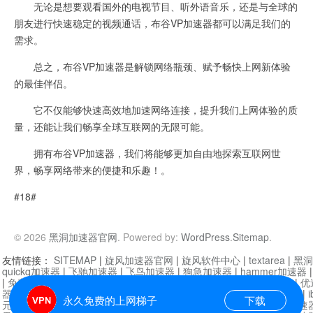
无论是想要观看国外的电视节目、听外语音乐，还是与全球的
朋友进行快速稳定的视频通话，布谷VP加速器都可以满足我们的
需求。
总之，布谷VP加速器是解锁网络瓶颈、赋予畅快上网新体验
的最佳伴侣。
它不仅能够快速高效地加速网络连接，提升我们上网体验的质
量，还能让我们畅享全球互联网的无限可能。
拥有布谷VP加速器，我们将能够更加自由地探索互联网世
界，畅享网络带来的便捷和乐趣！。
#18#
© 2026
黑洞加速器官网
. Powered by:
WordPress
.
Sitemap
.
友情链接：
SITEMAP
|
旋风加速器官网
|
旋风软件中心
|
textarea
|
黑洞
quickq加速器
|
飞驰加速器
|
飞鸟加速器
|
狗急加速器
|
hammer加速器
|
免费vqn加速外网
|
旋风加速器
|
快橙加速器
|
啊哈加速器
|
迷雾通
|
优
器
|
快柠檬加速器
|
黑洞加速
|
falemon
|
快橙加速器
|
anycast加速器
|
i
永久免费的上网梯子
下载
元机场加速器
|
一元机场
|
老王加速器
|
黑洞加速器
|
白石山
|
小牛加速