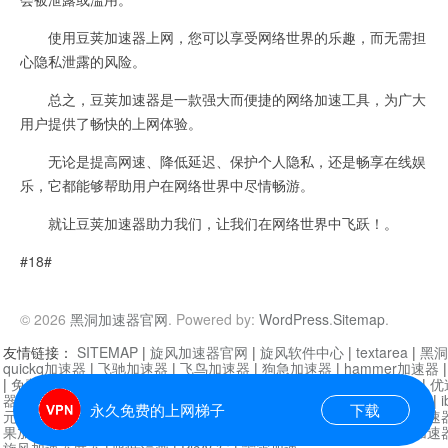
使用豆荚加速器上网，您可以享受网络世界的乐趣，而无需担
心隐私泄露的风险。
总之，豆荚加速器是一款强大而便捷的网络加速工具，为广大
用户提供了畅快的上网体验。
无论是提高网速、降低延迟、保护个人隐私，还是畅享在线娱
乐，它都能够帮助用户在网络世界中尽情畅游。
就让豆荚加速器助力我们，让我们在网络世界中飞跃！。
#18#
© 2026
黑洞加速器官网
. Powered by:
WordPress
.
Sitemap
.
友情链接：
SITEMAP
|
旋风加速器官网
|
旋风软件中心
|
textarea
|
黑洞
quickq加速器
|
飞驰加速器
|
飞鸟加速器
|
狗急加速器
|
hammer加速器
|
免费vqn加速外网
|
旋风加速器
|
快橙加速器
|
啊哈加速器
|
迷雾通
|
优
器
|
快柠檬加速器
|
黑洞加速
|
falemon
|
快橙加速器
|
anycast加速器
|
i
永久免费的上网梯子
下载
元机场加速器
|
一元机场
|
老王加速器
|
黑洞加速器
|
白石山
|
小牛加速
果加速器
|
黑洞加速
|
银河加速器
|
猎豹加速器
|
海鸥加速器
|
芒果加速