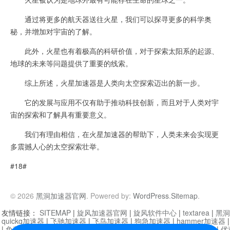
通过将更多的航天器送往火星，我们可以探寻更多的科学奥
秘，并增加对宇宙的了解。
此外，火星也有着极高的科研价值，对于探索太阳系的起源、
地球的未来等问题提供了重要的线索。
综上所述，火星加速器是人类向太空探索迈出的新一步。
它的发展与应用不仅有助于推动科技创新，而且对于人类对宇
宙的探索和了解具有重要意义。
我们有理由相信，在火星加速器的帮助下，人类未来会实现更
多震撼人心的太空探索壮举。
#18#
© 2026
黑洞加速器官网
. Powered by:
WordPress
.
Sitemap
.
友情链接：
SITEMAP
|
旋风加速器官网
|
旋风软件中心
|
textarea
|
黑洞
quickq加速器
|
飞驰加速器
|
飞鸟加速器
|
狗急加速器
|
hammer加速器
|
免费vqn加速外网
|
旋风加速器
|
快橙加速器
|
啊哈加速器
|
迷雾通
|
优