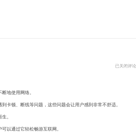
加
已关闭评
速
器
外
网
永
不断地使用网络。
久
免
到卡顿、断线等问题，这些问题会让用户感到非常不舒适。
费
版
破
而生。
解
版
可以通过它轻松畅游互联网。