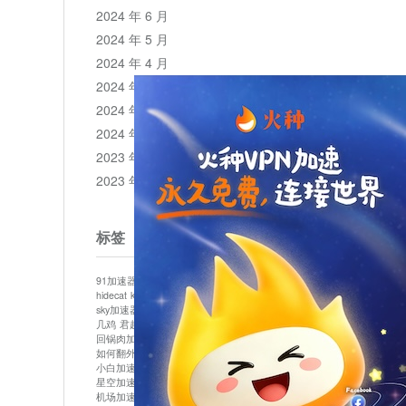
2024 年 6 月
2024 年 5 月
2024 年 4 月
2024 年 3 月
2024 年 2 月
2024 年 1 月
2023 年 12 月
2023 年 11 月
标签
91加速器
513加速器
bluelayer加速器
clash节点
hidecat
kuai500
panda加速器
plex加速器
sky加速器
telegram加速器
中信加速器
云梯加速器
几鸡
君越加速器
哔咔漫画加速器
唐师傅加速器
回锅肉加速器
坚果加速器
壹点加速器
大象加速器
如何翻外墙网站
小哈vp加速器
小火箭加速器
小白加速器
布谷vp加速器
心阶云
快连
星空加速器
最新版clash安卓下载
月光加速器
机场加速器
松果云
极快加速器
梯子加速器