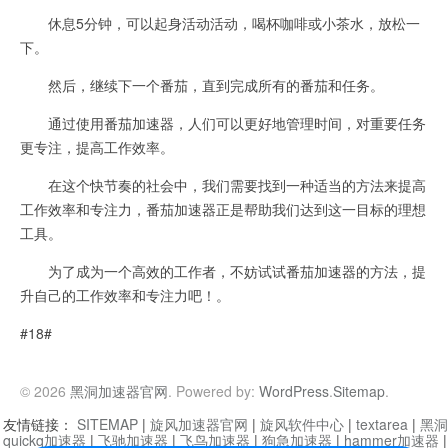
休息5分钟，可以起身活动活动，喝杯咖啡或小茶水，放松一
下。
然后，继续下一个番茄，直到完成所有的番茄和任务。
通过使用番茄加速器，人们可以更好地管理时间，对重要任务
更专注，提高工作效率。
在这个快节奏的社会中，我们需要找到一种适当的方法来提高
工作效率和专注力，番茄加速器正是帮助我们达到这一目标的理想
工具。
为了成为一个高效的工作者，不妨试试番茄加速器的方法，提
升自己的工作效率和专注力吧！。
#18#
© 2026
黑洞加速器官网
. Powered by:
WordPress
.
Sitemap
.
友情链接：
SITEMAP
|
旋风加速器官网
|
旋风软件中心
|
textarea
|
黑洞
quickq加速器
|
飞驰加速器
|
飞鸟加速器
|
狗急加速器
|
hammer加速器