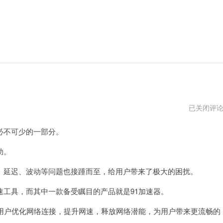
免
已关闭评
费
vqn
不可少的一部分。
加
速
外
助。
网
延迟、波动等问题也接踵而至，给用户带来了极大的困扰。
工具，而其中一款备受瞩目的产品就是91加速器。
用户优化网络连接，提升网速，释放网络潜能，为用户带来更流畅的