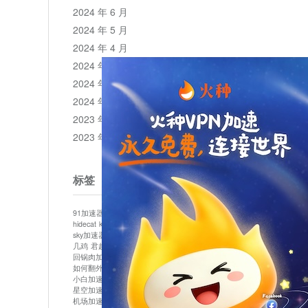
2024 年 6 月
2024 年 5 月
2024 年 4 月
2024 年 3 月
2024 年 2 月
2024 年 1 月
2023 年 12 月
2023 年 11 月
标签
91加速器
513加速器
bluelayer加速器
clash节点
hidecat
kuai500
panda加速器
plex加速器
sky加速器
telegram加速器
中信加速器
云梯加速器
几鸡
君越加速器
哔咔漫画加速器
唐师傅加速器
回锅肉加速器
坚果加速器
壹点加速器
大象加速器
如何翻外墙网站
小哈vp加速器
小火箭加速器
小白加速器
布谷vp加速器
心阶云
快连
星空加速器
最新版clash安卓下载
月光加速器
机场加速器
松果云
极快加速器
梯子加速器